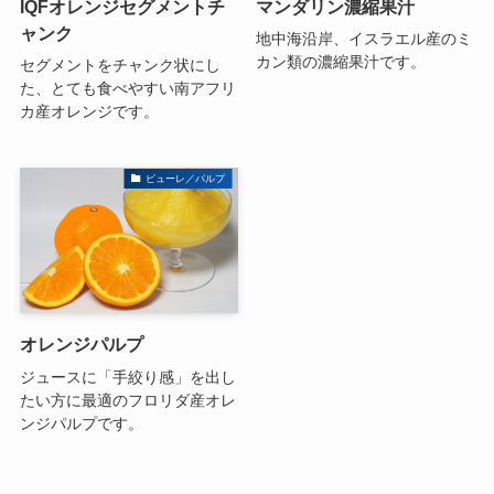
IQFオレンジセグメントチ
マンダリン濃縮果汁
ャンク
地中海沿岸、イスラエル産のミ
カン類の濃縮果汁です。
セグメントをチャンク状にし
た、とても食べやすい南アフリ
カ産オレンジです。
ピューレ／パルプ
オレンジパルプ
ジュースに「手絞り感」を出し
たい方に最適のフロリダ産オレ
ンジパルプです。